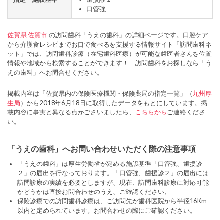
口管強
佐賀県
佐賀市
の訪問歯科「うえの歯科」の詳細ページです。口腔ケア
から介護食レシピまでお口で食べるを支援する情報サイト「訪問歯科ネ
ット」では、訪問歯科診療（在宅歯科医療）が可能な歯医者さんを位置
情報や地域から検索することができます！ 訪問歯科をお探しなら「う
えの歯科」へお問合せください。
掲載内容は「佐賀県内の保険医療機関・保険薬局の指定一覧」（
九州厚
生局
）から2018年6月18日に取得したデータをもとにしています。掲
載内容に事実と異なる点がございましたら、
こちらから
ご連絡くださ
い。
「うえの歯科」へお問い合わせいただく際の注意事項
「うえの歯科」は厚生労働省が定める施設基準「口管強、歯援診
２」の届出を行なっております。「口管強、歯援診２」の届出には
訪問診療の実績を必要としますが、現在、訪問歯科診療に対応可能
かどうかは直接お問合わせのうえ、ご確認ください。
保険診療での訪問歯科診療は、ご訪問先が歯科医院から半径16Km
以内と定められています。お問合わせの際にご確認ください。