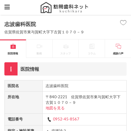
志波歯科医院
佐賀県佐賀市東与賀町大字下古賀１０７０－９
医院情報
動画
スタッフ
コラム
感謝の声
医院情報
医院名
志波歯科医院
所在地
〒840-2221 佐賀県佐賀市東与賀町大字下
古賀１０７０－９
地図を見る
電話番号
0952-45-8567
指定・施設基準
歯援診２