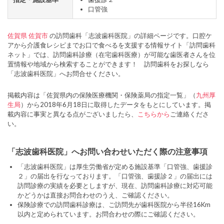
口管強
佐賀県
佐賀市
の訪問歯科「志波歯科医院」の詳細ページです。口腔ケ
アから介護食レシピまでお口で食べるを支援する情報サイト「訪問歯科
ネット」では、訪問歯科診療（在宅歯科医療）が可能な歯医者さんを位
置情報や地域から検索することができます！ 訪問歯科をお探しなら
「志波歯科医院」へお問合せください。
掲載内容は「佐賀県内の保険医療機関・保険薬局の指定一覧」（
九州厚
生局
）から2018年6月18日に取得したデータをもとにしています。掲
載内容に事実と異なる点がございましたら、
こちらから
ご連絡くださ
い。
「志波歯科医院」へお問い合わせいただく際の注意事項
「志波歯科医院」は厚生労働省が定める施設基準「口管強、歯援診
２」の届出を行なっております。「口管強、歯援診２」の届出には
訪問診療の実績を必要としますが、現在、訪問歯科診療に対応可能
かどうかは直接お問合わせのうえ、ご確認ください。
保険診療での訪問歯科診療は、ご訪問先が歯科医院から半径16Km
以内と定められています。お問合わせの際にご確認ください。