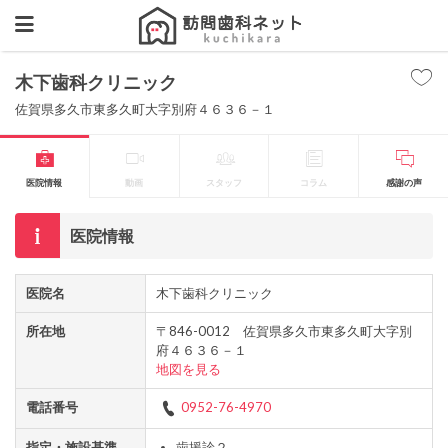
木下歯科クリニック
佐賀県多久市東多久町大字別府４６３６－１
医院情報
動画
スタッフ
コラム
感謝の声
医院情報
医院名
木下歯科クリニック
所在地
〒846-0012 佐賀県多久市東多久町大字別
府４６３６－１
地図を見る
電話番号
0952-76-4970
指定・施設基準
歯援診２