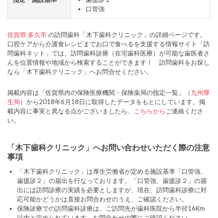
口管強
佐賀県
多久市
の訪問歯科「木下歯科クリニック」の詳細ページです。
口腔ケアから介護食レシピまでお口で食べるを支援する情報サイト「訪
問歯科ネット」では、訪問歯科診療（在宅歯科医療）が可能な歯医者さ
んを位置情報や地域から検索することができます！ 訪問歯科をお探し
なら「木下歯科クリニック」へお問合せください。
掲載内容は「佐賀県内の保険医療機関・保険薬局の指定一覧」（
九州厚
生局
）から2018年6月18日に取得したデータをもとにしています。掲
載内容に事実と異なる点がございましたら、
こちらから
ご連絡くださ
い。
「木下歯科クリニック」へお問い合わせいただく際の注意
事項
「木下歯科クリニック」は厚生労働省が定める施設基準「口管強、
歯援診２」の届出を行なっております。「口管強、歯援診２」の届
出には訪問診療の実績を必要としますが、現在、訪問歯科診療に対
応可能かどうかは直接お問合わせのうえ、ご確認ください。
保険診療での訪問歯科診療は、ご訪問先が歯科医院から半径16Km
以内と定められています。お問合わせの際にご確認ください。