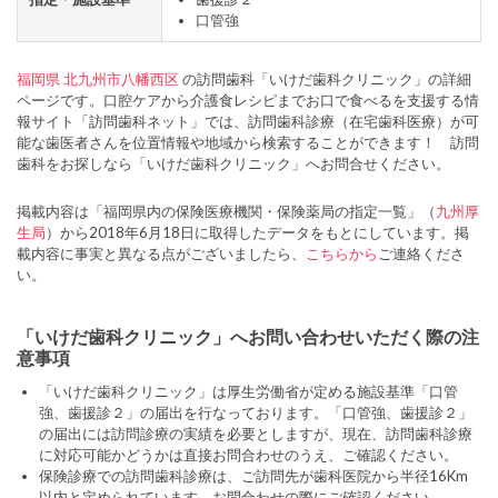
口管強
福岡県
北九州市八幡西区
の訪問歯科「いけだ歯科クリニック」の詳細
ページです。口腔ケアから介護食レシピまでお口で食べるを支援する情
報サイト「訪問歯科ネット」では、訪問歯科診療（在宅歯科医療）が可
能な歯医者さんを位置情報や地域から検索することができます！ 訪問
歯科をお探しなら「いけだ歯科クリニック」へお問合せください。
掲載内容は「福岡県内の保険医療機関・保険薬局の指定一覧」（
九州厚
生局
）から2018年6月18日に取得したデータをもとにしています。掲
載内容に事実と異なる点がございましたら、
こちらから
ご連絡くださ
い。
「いけだ歯科クリニック」へお問い合わせいただく際の注
意事項
「いけだ歯科クリニック」は厚生労働省が定める施設基準「口管
強、歯援診２」の届出を行なっております。「口管強、歯援診２」
の届出には訪問診療の実績を必要としますが、現在、訪問歯科診療
に対応可能かどうかは直接お問合わせのうえ、ご確認ください。
保険診療での訪問歯科診療は、ご訪問先が歯科医院から半径16Km
以内と定められています。お問合わせの際にご確認ください。