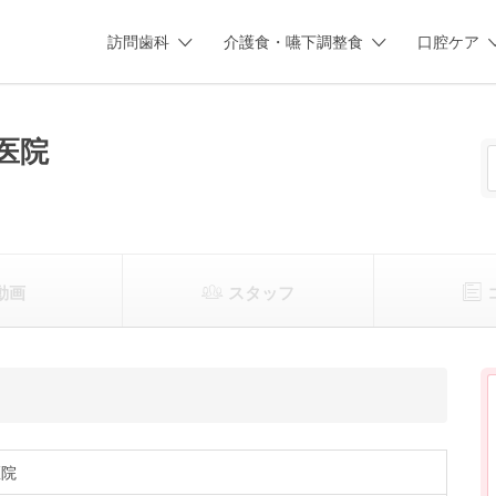
訪問歯科
介護食・嚥下調整食
口腔ケア
医院
動画
スタッフ
医院