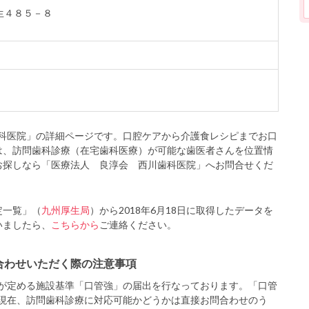
鴨生４８５－８
科医院」の詳細ページです。口腔ケアから介護食レシピまでお口
は、訪問歯科診療（在宅歯科医療）が可能な歯医者さんを位置情
お探しなら「医療法人 良淳会 西川歯科医院」へお問合せくだ
定一覧」（
九州厚生局
）から2018年6月18日に取得したデータを
いましたら、
こちらから
ご連絡ください。
合わせいただく際の注意事項
が定める施設基準「口管強」の届出を行なっております。「口管
現在、訪問歯科診療に対応可能かどうかは直接お問合わせのう