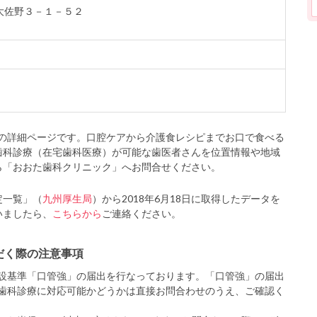
市大佐野３－１－５２
の詳細ページです。口腔ケアから介護食レシピまでお口で食べる
歯科診療（在宅歯科医療）が可能な歯医者さんを位置情報や地域
ら「おおた歯科クリニック」へお問合せください。
定一覧」（
九州厚生局
）から2018年6月18日に取得したデータを
いましたら、
こちらから
ご連絡ください。
だく際の注意事項
設基準「口管強」の届出を行なっております。「口管強」の届出
歯科診療に対応可能かどうかは直接お問合わせのうえ、ご確認く