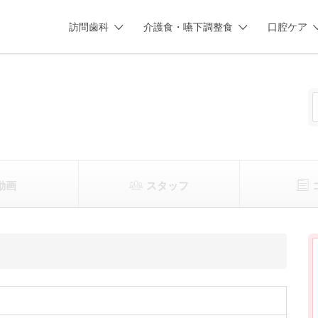
訪問歯科
介護食・嚥下調整食
口腔ケア
動画
スタッフ