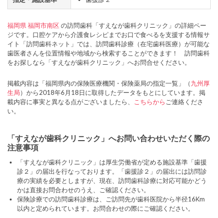
福岡県
福岡市南区
の訪問歯科「すえなが歯科クリニック」の詳細ペー
ジです。口腔ケアから介護食レシピまでお口で食べるを支援する情報サ
イト「訪問歯科ネット」では、訪問歯科診療（在宅歯科医療）が可能な
歯医者さんを位置情報や地域から検索することができます！ 訪問歯科
をお探しなら「すえなが歯科クリニック」へお問合せください。
掲載内容は「福岡県内の保険医療機関・保険薬局の指定一覧」（
九州厚
生局
）から2018年6月18日に取得したデータをもとにしています。掲
載内容に事実と異なる点がございましたら、
こちらから
ご連絡くださ
い。
「すえなが歯科クリニック」へお問い合わせいただく際の
注意事項
「すえなが歯科クリニック」は厚生労働省が定める施設基準「歯援
診２」の届出を行なっております。「歯援診２」の届出には訪問診
療の実績を必要としますが、現在、訪問歯科診療に対応可能かどう
かは直接お問合わせのうえ、ご確認ください。
保険診療での訪問歯科診療は、ご訪問先が歯科医院から半径16Km
以内と定められています。お問合わせの際にご確認ください。