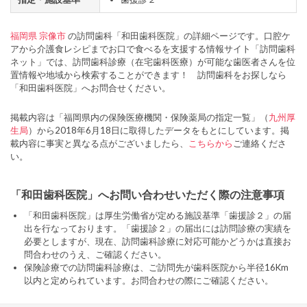
福岡県
宗像市
の訪問歯科「和田歯科医院」の詳細ページです。口腔ケ
アから介護食レシピまでお口で食べるを支援する情報サイト「訪問歯科
ネット」では、訪問歯科診療（在宅歯科医療）が可能な歯医者さんを位
置情報や地域から検索することができます！ 訪問歯科をお探しなら
「和田歯科医院」へお問合せください。
掲載内容は「福岡県内の保険医療機関・保険薬局の指定一覧」（
九州厚
生局
）から2018年6月18日に取得したデータをもとにしています。掲
載内容に事実と異なる点がございましたら、
こちらから
ご連絡くださ
い。
「和田歯科医院」へお問い合わせいただく際の注意事項
「和田歯科医院」は厚生労働省が定める施設基準「歯援診２」の届
出を行なっております。「歯援診２」の届出には訪問診療の実績を
必要としますが、現在、訪問歯科診療に対応可能かどうかは直接お
問合わせのうえ、ご確認ください。
保険診療での訪問歯科診療は、ご訪問先が歯科医院から半径16Km
以内と定められています。お問合わせの際にご確認ください。