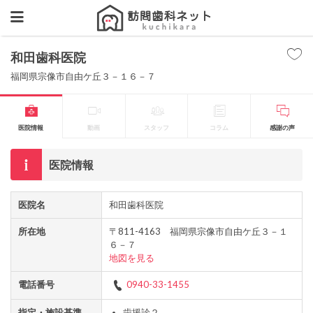
和田歯科医院
福岡県宗像市自由ケ丘３－１６－７
医院情報
動画
スタッフ
コラム
感謝の声
医院情報
医院名
和田歯科医院
所在地
〒811-4163 福岡県宗像市自由ケ丘３－１
６－７
地図を見る
電話番号
0940-33-1455
指定・施設基準
歯援診２