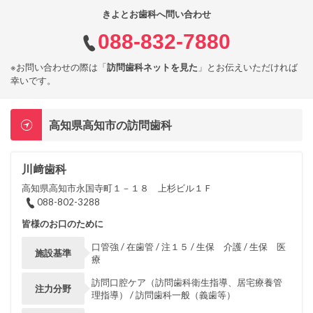
きよとお歯科へ問い合わせ
088-832-7880
※お問い合わせの際は「
訪問歯科ネットを見た
」とお伝えいただければ
幸いです。
高知県高知市の訪問歯科
川﨑歯科
高知県高知市永国寺町１－１８ 上杉ビル１Ｆ
088-802-3288
皆様のお口のために
口管強 / 在歯管 / 注１５ / 生保 介護 / 生保 医
施設基準
療
訪問口腔ケア（訪問歯科衛生指導、居宅療養管
注力分野
理指導） / 訪問歯科一般（義歯等）