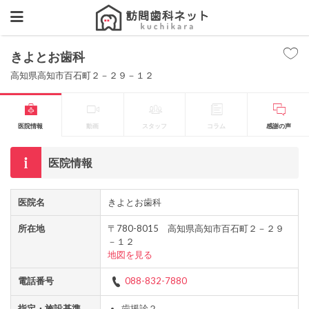
きよとお歯科
高知県高知市百石町２－２９－１２
医院情報
動画
スタッフ
コラム
感謝の声
医院情報
医院名
きよとお歯科
所在地
〒780-8015 高知県高知市百石町２－２９
－１２
地図を見る
電話番号
088-832-7880
指定・施設基準
歯援診２