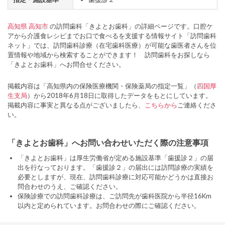
高知県
高知市
の訪問歯科「きよとお歯科」の詳細ページです。口腔ケ
アから介護食レシピまでお口で食べるを支援する情報サイト「訪問歯科
ネット」では、訪問歯科診療（在宅歯科医療）が可能な歯医者さんを位
置情報や地域から検索することができます！ 訪問歯科をお探しなら
「きよとお歯科」へお問合せください。
掲載内容は「高知県内の保険医療機関・保険薬局の指定一覧」（
四国厚
生支局
）から2018年6月18日に取得したデータをもとにしています。
掲載内容に事実と異なる点がございましたら、
こちらから
ご連絡くださ
い。
「きよとお歯科」へお問い合わせいただく際の注意事項
「きよとお歯科」は厚生労働省が定める施設基準「歯援診２」の届
出を行なっております。「歯援診２」の届出には訪問診療の実績を
必要としますが、現在、訪問歯科診療に対応可能かどうかは直接お
問合わせのうえ、ご確認ください。
保険診療での訪問歯科診療は、ご訪問先が歯科医院から半径16Km
以内と定められています。お問合わせの際にご確認ください。