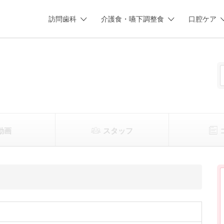
訪問歯科
介護食・嚥下調整食
口腔ケア
動画
スタッフ