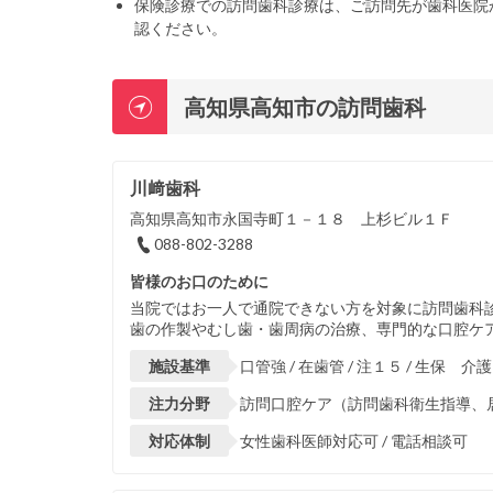
保険診療での訪問歯科診療は、ご訪問先が歯科医院
認ください。
高知県高知市の訪問歯科
川﨑歯科
高知県高知市永国寺町１－１８ 上杉ビル１Ｆ
088-802-3288
皆様のお口のために
当院ではお一人で通院できない方を対象に訪問歯科
歯の作製やむし歯・歯周病の治療、専門的な口腔ケア
施設基準
口管強 / 在歯管 / 注１５ / 生保 介護
注力分野
訪問口腔ケア（訪問歯科衛生指導、居
対応体制
女性歯科医師対応可 / 電話相談可