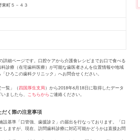
薊野東町５－４３
の詳細ページです。口腔ケアから介護食レシピまでお口で食べる
歯科診療（在宅歯科医療）が可能な歯医者さんを位置情報や地域
ら「ひろこの歯科クリニック」へお問合せください。
定一覧」（
四国厚生支局
）から2018年6月18日に取得したデータ
ざいましたら、
こちらから
ご連絡ください。
ただく際の注意事項
施設基準「口管強、歯援診２」の届出を行なっております。「口
としますが、現在、訪問歯科診療に対応可能かどうかは直接お問