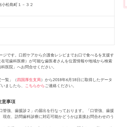
市南小松島町１－３２
ージです。口腔ケアから介護食レシピまでお口で食べるを支援す
（在宅歯科医療）が可能な歯医者さんを位置情報や地域から検索
歯科医院」へお問合せください。
定一覧」（
四国厚生支局
）から2018年6月18日に取得したデータ
ざいましたら、
こちらから
ご連絡ください。
注意事項
口管強、歯援診２」の届出を行なっております。「口管強、歯援
、現在、訪問歯科診療に対応可能かどうかは直接お問合わせのう