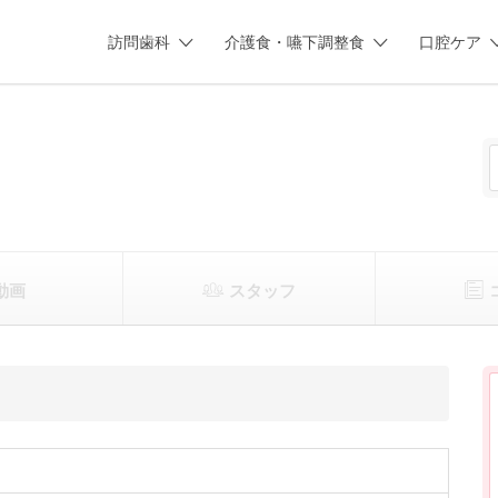
訪問歯科
介護食・嚥下調整食
口腔ケア
動画
スタッフ