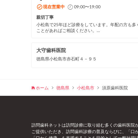
現在営業中
09:00〜19:00
親切丁寧
小松島で25年ほど診療をしています。年配の方も
ことがあればご相談ください。…
大守歯科医院
徳島県小松島市赤石町４－９５
ホーム
徳島県
小松島市
須原歯科医院
訪問歯科ネットは訪問診療に取り組む多くの歯科医院
ご提供いただき、訪問歯科診療の普及ならびに、「口
「口から健康」を支援することを目的として一般社団