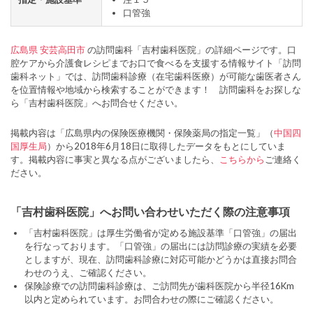
口管強
広島県
安芸高田市
の訪問歯科「吉村歯科医院」の詳細ページです。口
腔ケアから介護食レシピまでお口で食べるを支援する情報サイト「訪問
歯科ネット」では、訪問歯科診療（在宅歯科医療）が可能な歯医者さん
を位置情報や地域から検索することができます！ 訪問歯科をお探しな
ら「吉村歯科医院」へお問合せください。
掲載内容は「広島県内の保険医療機関・保険薬局の指定一覧」（
中国四
国厚生局
）から2018年6月18日に取得したデータをもとにしていま
す。掲載内容に事実と異なる点がございましたら、
こちらから
ご連絡く
ださい。
「吉村歯科医院」へお問い合わせいただく際の注意事項
「吉村歯科医院」は厚生労働省が定める施設基準「口管強」の届出
を行なっております。「口管強」の届出には訪問診療の実績を必要
としますが、現在、訪問歯科診療に対応可能かどうかは直接お問合
わせのうえ、ご確認ください。
保険診療での訪問歯科診療は、ご訪問先が歯科医院から半径16Km
以内と定められています。お問合わせの際にご確認ください。