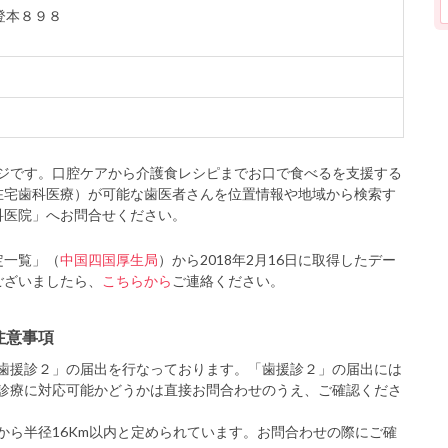
香登本８９８
ジです。口腔ケアから介護食レシピまでお口で食べるを支援する
在宅歯科医療）が可能な歯医者さんを位置情報や地域から検索す
科医院」へお問合せください。
定一覧」（
中国四国厚生局
）から2018年2月16日に取得したデー
ございましたら、
こちらから
ご連絡ください。
注意事項
歯援診２」の届出を行なっております。「歯援診２」の届出には
診療に対応可能かどうかは直接お問合わせのうえ、ご確認くださ
から半径16Km以内と定められています。お問合わせの際にご確