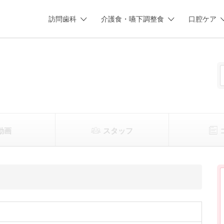
訪問歯科
介護食・嚥下調整食
口腔ケア
動画
スタッフ