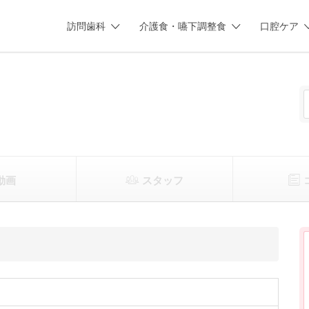
訪問歯科
介護食・嚥下調整食
口腔ケア
動画
スタッフ