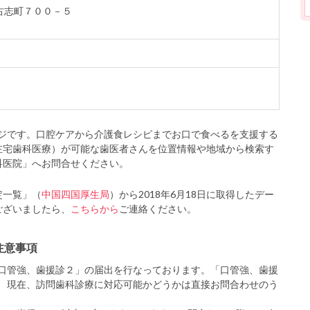
下古志町７００－５
ジです。口腔ケアから介護食レシピまでお口で食べるを支援する
在宅歯科医療）が可能な歯医者さんを位置情報や地域から検索す
科医院」へお問合せください。
定一覧」（
中国四国厚生局
）から2018年6月18日に取得したデー
ございましたら、
こちらから
ご連絡ください。
注意事項
口管強、歯援診２」の届出を行なっております。「口管強、歯援
、現在、訪問歯科診療に対応可能かどうかは直接お問合わせのう