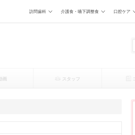
訪問歯科
介護食・嚥下調整食
口腔ケア
動画
スタッフ