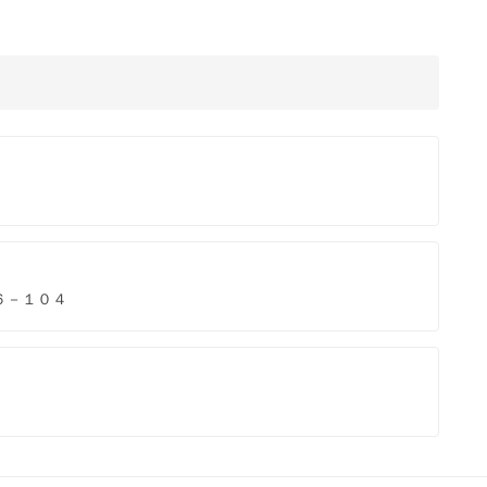
６－１０４