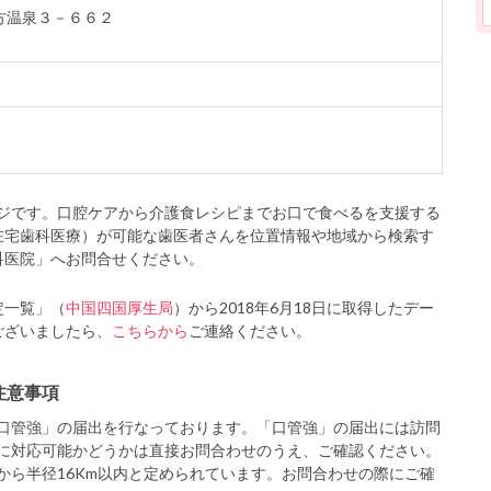
吉方温泉３－６６２
ジです。口腔ケアから介護食レシピまでお口で食べるを支援する
在宅歯科医療）が可能な歯医者さんを位置情報や地域から検索す
科医院」へお問合せください。
定一覧」（
中国四国厚生局
）から2018年6月18日に取得したデー
ございましたら、
こちらから
ご連絡ください。
注意事項
口管強」の届出を行なっております。「口管強」の届出には訪問
に対応可能かどうかは直接お問合わせのうえ、ご確認ください。
から半径16Km以内と定められています。お問合わせの際にご確