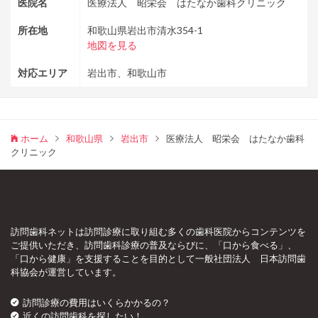
医院名
医療法人 昭栄会 はたなか歯科クリニック
所在地
和歌山県岩出市清水354-1
地図を見る
対応エリア
岩出市、和歌山市
ホーム
和歌山県
岩出市
医療法人 昭栄会 はたなか歯科
クリニック
訪問歯科ネットは訪問診療に取り組む多くの歯科医院からコンテンツを
ご提供いただき、訪問歯科診療の普及ならびに、「口から食べる」、
「口から健康」を支援することを目的として一般社団法人 日本訪問歯
科協会が運営しています。
訪問診療の費用はいくらかかるの？
近くの訪問歯科を探したい！