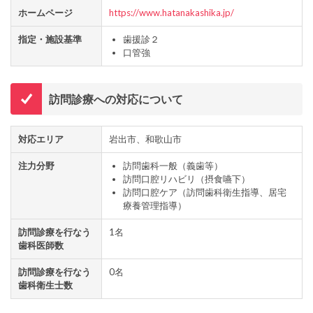
ホームページ
https://www.hatanakashika.jp/
指定・施設基準
歯援診２
口管強
訪問診療への対応について
対応エリア
岩出市、和歌山市
注力分野
訪問歯科一般（義歯等）
訪問口腔リハビリ（摂食嚥下）
訪問口腔ケア（訪問歯科衛生指導、居宅
療養管理指導）
訪問診療を行なう
1名
歯科医師数
訪問診療を行なう
0名
歯科衛生士数