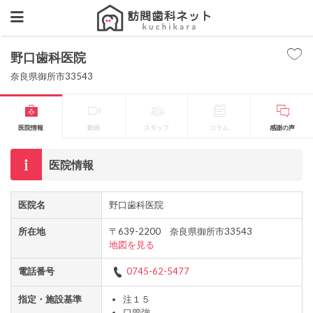
野口歯科医院
奈良県御所市33543
医院情報
動画
スタッフ
コラム
感謝の声
医院情報
医院名
野口歯科医院
所在地
〒639-2200 奈良県御所市33543
地図を見る
電話番号
0745-62-5477
指定・施設基準
注１５
口管強