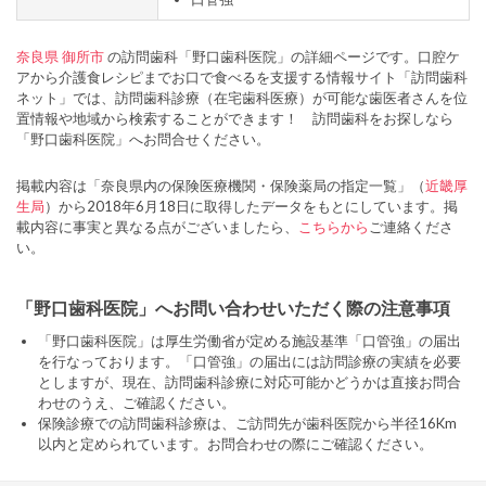
奈良県
御所市
の訪問歯科「野口歯科医院」の詳細ページです。口腔ケ
アから介護食レシピまでお口で食べるを支援する情報サイト「訪問歯科
ネット」では、訪問歯科診療（在宅歯科医療）が可能な歯医者さんを位
置情報や地域から検索することができます！ 訪問歯科をお探しなら
「野口歯科医院」へお問合せください。
掲載内容は「奈良県内の保険医療機関・保険薬局の指定一覧」（
近畿厚
生局
）から2018年6月18日に取得したデータをもとにしています。掲
載内容に事実と異なる点がございましたら、
こちらから
ご連絡くださ
い。
「野口歯科医院」へお問い合わせいただく際の注意事項
「野口歯科医院」は厚生労働省が定める施設基準「口管強」の届出
を行なっております。「口管強」の届出には訪問診療の実績を必要
としますが、現在、訪問歯科診療に対応可能かどうかは直接お問合
わせのうえ、ご確認ください。
保険診療での訪問歯科診療は、ご訪問先が歯科医院から半径16Km
以内と定められています。お問合わせの際にご確認ください。