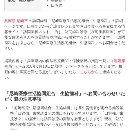
口管強
兵庫県
尼崎市
の訪問歯科「尼崎医療生活協同組合 生協歯科」の詳細
ページです。口腔ケアから介護食レシピまでお口で食べるを支援する情
報サイト「訪問歯科ネット」では、訪問歯科診療（在宅歯科医療）が可
能な歯医者さんを位置情報や地域から検索することができます！ 訪問
歯科をお探しなら「尼崎医療生活協同組合 生協歯科」へお問合せくだ
さい。
掲載内容は「兵庫県内の保険医療機関・保険薬局の指定一覧」（
近畿厚
生局
）から2018年6月18日に取得したデータをもとにしています。掲
載内容に事実と異なる点がございましたら、
こちらから
ご連絡くださ
い。
「尼崎医療生活協同組合 生協歯科」へお問い合わせいた
だく際の注意事項
「尼崎医療生活協同組合 生協歯科」は厚生労働省が定める施設基
準「口管強、歯援診２」の届出を行なっております。「口管強、歯
援診２」の届出には訪問診療の実績を必要としますが、現在、訪問
歯科診療に対応可能かどうかは直接お問合わせのうえ、ご確認くだ
さい。