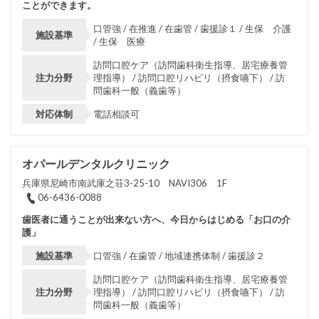
ことができます。
口管強 / 在推進 / 在歯管 / 歯援診１ / 生保 介護
施設基準
/ 生保 医療
訪問口腔ケア（訪問歯科衛生指導、居宅療養管
注力分野
理指導） / 訪問口腔リハビリ（摂食嚥下） / 訪
問歯科一般（義歯等）
対応体制
電話相談可
オパールデンタルクリニック
兵庫県尼崎市南武庫之荘3-25-10 NAVI306 1F
06-6436-0088
歯医者に通うことが出来ない方へ、今日からはじめる「お口の介
護」
施設基準
口管強 / 在歯管 / 地域連携体制 / 歯援診２
訪問口腔ケア（訪問歯科衛生指導、居宅療養管
注力分野
理指導） / 訪問口腔リハビリ（摂食嚥下） / 訪
問歯科一般（義歯等）