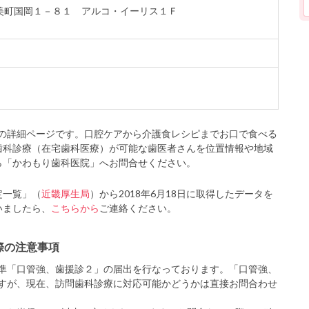
郡稲美町国岡１－８１ アルコ・イーリス１Ｆ
の詳細ページです。口腔ケアから介護食レシピまでお口で食べる
歯科診療（在宅歯科医療）が可能な歯医者さんを位置情報や地域
ら「かわもり歯科医院」へお問合せください。
定一覧」（
近畿厚生局
）から2018年6月18日に取得したデータを
いましたら、
こちらから
ご連絡ください。
際の注意事項
準「口管強、歯援診２」の届出を行なっております。「口管強、
すが、現在、訪問歯科診療に対応可能かどうかは直接お問合わせ