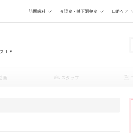
訪問歯科
介護食・嚥下調整食
口腔ケア
ス１Ｆ
動画
スタッフ