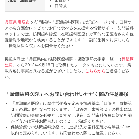
口管強
兵庫県
宝塚市
の訪問歯科「廣瀬歯科医院」の詳細ページです。口腔ケ
アから介護食レシピまでお口で食べるを支援する情報サイト「訪問歯科
ネット」では、訪問歯科診療（在宅歯科医療）が可能な歯医者さんを位
置情報や地域から検索することができます！ 訪問歯科をお探しなら
「廣瀬歯科医院」へお問合せください。
掲載内容は「兵庫県内の保険医療機関・保険薬局の指定一覧」（
近畿厚
生局
）から2018年6月18日に取得したデータをもとにしています。掲
載内容に事実と異なる点がございましたら、
こちらから
ご連絡くださ
い。
「廣瀬歯科医院」へお問い合わせいただく際の注意事項
「廣瀬歯科医院」は厚生労働省が定める施設基準「口管強、歯援診
２」の届出を行なっております。「口管強、歯援診２」の届出には
訪問診療の実績を必要としますが、現在、訪問歯科診療に対応可能
かどうかは直接お問合わせのうえ、ご確認ください。
保険診療での訪問歯科診療は、ご訪問先が歯科医院から半径16Km
以内と定められています。お問合わせの際にご確認ください。