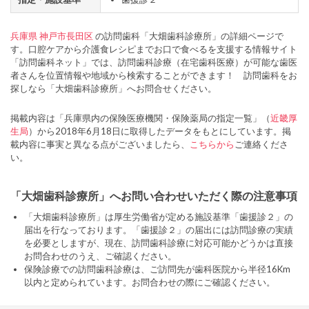
兵庫県
神戸市長田区
の訪問歯科「大畑歯科診療所」の詳細ページで
す。口腔ケアから介護食レシピまでお口で食べるを支援する情報サイト
「訪問歯科ネット」では、訪問歯科診療（在宅歯科医療）が可能な歯医
者さんを位置情報や地域から検索することができます！ 訪問歯科をお
探しなら「大畑歯科診療所」へお問合せください。
掲載内容は「兵庫県内の保険医療機関・保険薬局の指定一覧」（
近畿厚
生局
）から2018年6月18日に取得したデータをもとにしています。掲
載内容に事実と異なる点がございましたら、
こちらから
ご連絡くださ
い。
「大畑歯科診療所」へお問い合わせいただく際の注意事項
「大畑歯科診療所」は厚生労働省が定める施設基準「歯援診２」の
届出を行なっております。「歯援診２」の届出には訪問診療の実績
を必要としますが、現在、訪問歯科診療に対応可能かどうかは直接
お問合わせのうえ、ご確認ください。
保険診療での訪問歯科診療は、ご訪問先が歯科医院から半径16Km
以内と定められています。お問合わせの際にご確認ください。