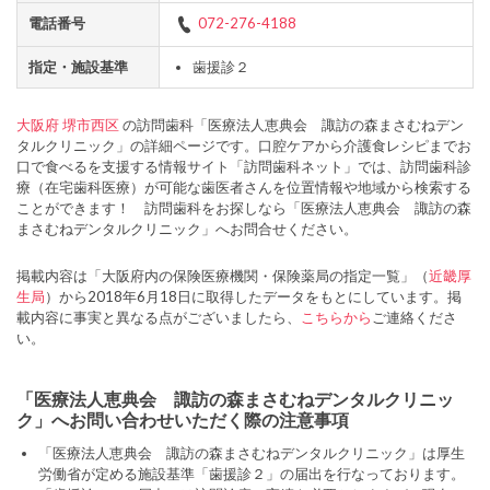
電話番号
072-276-4188
指定・施設基準
歯援診２
大阪府
堺市西区
の訪問歯科「医療法人恵典会 諏訪の森まさむねデン
タルクリニック」の詳細ページです。口腔ケアから介護食レシピまでお
口で食べるを支援する情報サイト「訪問歯科ネット」では、訪問歯科診
療（在宅歯科医療）が可能な歯医者さんを位置情報や地域から検索する
ことができます！ 訪問歯科をお探しなら「医療法人恵典会 諏訪の森
まさむねデンタルクリニック」へお問合せください。
掲載内容は「大阪府内の保険医療機関・保険薬局の指定一覧」（
近畿厚
生局
）から2018年6月18日に取得したデータをもとにしています。掲
載内容に事実と異なる点がございましたら、
こちらから
ご連絡くださ
い。
「医療法人恵典会 諏訪の森まさむねデンタルクリニッ
ク」へお問い合わせいただく際の注意事項
「医療法人恵典会 諏訪の森まさむねデンタルクリニック」は厚生
労働省が定める施設基準「歯援診２」の届出を行なっております。