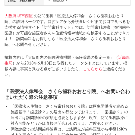
大阪府
堺市西区
の訪問歯科「医療法人倖和会 さくら歯科おおとり
院」の詳細ページです。口腔ケアから介護食レシピまでお口で食べるを
支援する情報サイト「訪問歯科ネット」では、訪問歯科診療（在宅歯科
医療）が可能な歯医者さんを位置情報や地域から検索することができま
す！ 訪問歯科をお探しなら「医療法人倖和会 さくら歯科おおとり
院」へお問合せください。
掲載内容は「大阪府内の保険医療機関・保険薬局の指定一覧」（
近畿厚
生局
）から2018年6月18日に取得したデータをもとにしています。掲
載内容に事実と異なる点がございましたら、
こちらから
ご連絡くださ
い。
「医療法人倖和会 さくら歯科おおとり院」へお問い合わ
せいただく際の注意事項
「医療法人倖和会 さくら歯科おおとり院」は厚生労働省が定める
施設基準「歯援診２」の届出を行なっております。「歯援診２」の
届出には訪問診療の実績を必要としますが、現在、訪問歯科診療に
対応可能かどうかは直接お問合わせのうえ、ご確認ください。
保険診療での訪問歯科診療は、ご訪問先が歯科医院から半径16Km
以内と定められています。お問合わせの際にご確認ください。