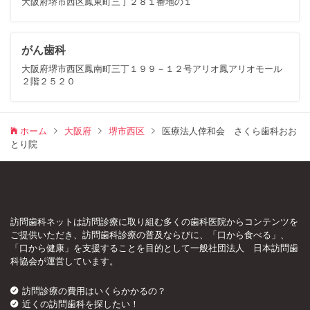
大阪府堺市西区鳳東町三丁２８１番地の１
がん歯科
大阪府堺市西区鳳南町三丁１９９－１２号アリオ鳳アリオモール
２階２５２０
ホーム
大阪府
堺市西区
医療法人倖和会 さくら歯科おお
とり院
訪問歯科ネットは訪問診療に取り組む多くの歯科医院からコンテンツを
ご提供いただき、訪問歯科診療の普及ならびに、「口から食べる」、
「口から健康」を支援することを目的として一般社団法人 日本訪問歯
科協会が運営しています。
訪問診療の費用はいくらかかるの？
近くの訪問歯科を探したい！