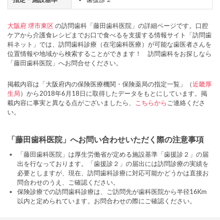
大阪府
堺市東区
の訪問歯科「藤田歯科医院」の詳細ページです。口腔
ケアから介護食レシピまでお口で食べるを支援する情報サイト「訪問歯
科ネット」では、訪問歯科診療（在宅歯科医療）が可能な歯医者さんを
位置情報や地域から検索することができます！ 訪問歯科をお探しなら
「藤田歯科医院」へお問合せください。
掲載内容は「大阪府内の保険医療機関・保険薬局の指定一覧」（
近畿厚
生局
）から2018年6月18日に取得したデータをもとにしています。掲
載内容に事実と異なる点がございましたら、
こちらから
ご連絡くださ
い。
「藤田歯科医院」へお問い合わせいただく際の注意事項
「藤田歯科医院」は厚生労働省が定める施設基準「歯援診２」の届
出を行なっております。「歯援診２」の届出には訪問診療の実績を
必要としますが、現在、訪問歯科診療に対応可能かどうかは直接お
問合わせのうえ、ご確認ください。
保険診療での訪問歯科診療は、ご訪問先が歯科医院から半径16Km
以内と定められています。お問合わせの際にご確認ください。