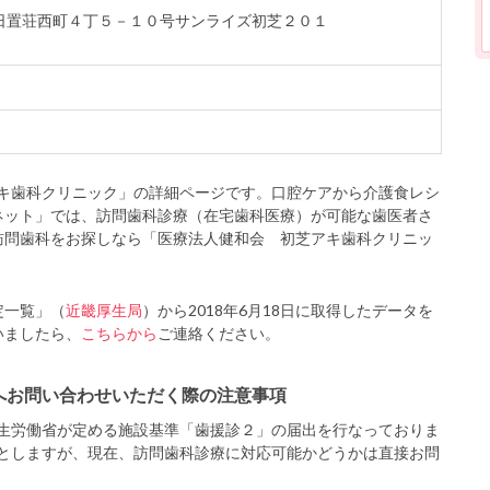
東区日置荘西町４丁５－１０号サンライズ初芝２０１
キ歯科クリニック」の詳細ページです。口腔ケアから介護食レシ
ネット」では、訪問歯科診療（在宅歯科医療）が可能な歯医者さ
訪問歯科をお探しなら「医療法人健和会 初芝アキ歯科クリニッ
定一覧」（
近畿厚生局
）から2018年6月18日に取得したデータを
いましたら、
こちらから
ご連絡ください。
へお問い合わせいただく際の注意事項
生労働省が定める施設基準「歯援診２」の届出を行なっておりま
としますが、現在、訪問歯科診療に対応可能かどうかは直接お問