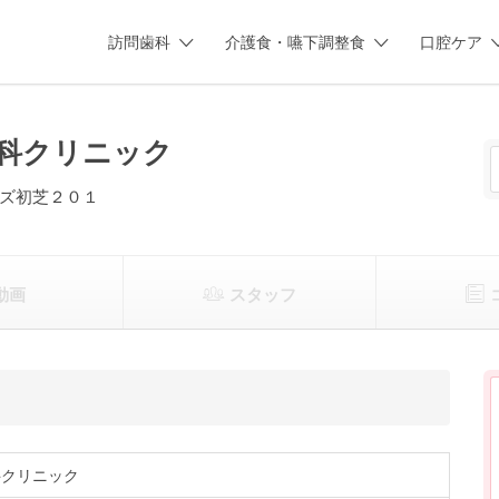
訪問歯科
介護食・嚥下調整食
口腔ケア
科クリニック
ズ初芝２０１
動画
スタッフ
科クリニック