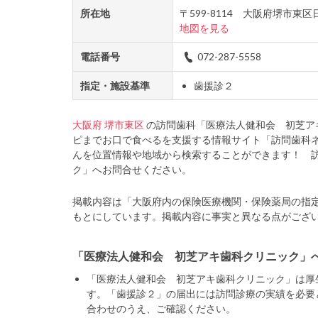
所在地
〒599-8114 大阪府堺市
地図を見る
電話番号
072-287-5558
指定・施設基準
歯援診２
大阪府
堺市東区
の訪問歯科「医療法人健和会 初芝ア
ピまでお口で食べるを支援する情報サイト「訪問歯科
んを位置情報や地域から検索することができます！ 
ク」へお問合せください。
掲載内容は「大阪府内の保険医療機関・保険薬局の指
もとにしています。掲載内容に事実と異なる点がござ
「医療法人健和会 初芝アキ歯科クリニック」
「医療法人健和会 初芝アキ歯科クリニック」は厚
す。「歯援診２」の届出には訪問診療の実績を必要
合わせのうえ、ご確認ください。