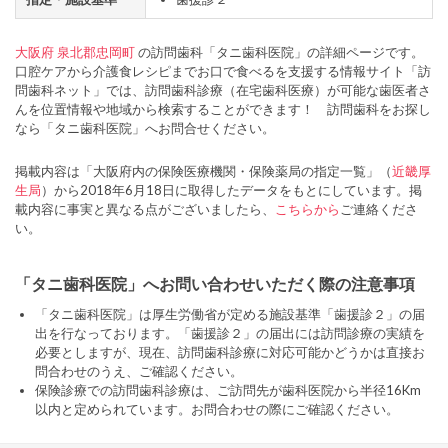
大阪府
泉北郡忠岡町
の訪問歯科「タニ歯科医院」の詳細ページです。
口腔ケアから介護食レシピまでお口で食べるを支援する情報サイト「訪
問歯科ネット」では、訪問歯科診療（在宅歯科医療）が可能な歯医者さ
んを位置情報や地域から検索することができます！ 訪問歯科をお探し
なら「タニ歯科医院」へお問合せください。
掲載内容は「大阪府内の保険医療機関・保険薬局の指定一覧」（
近畿厚
生局
）から2018年6月18日に取得したデータをもとにしています。掲
載内容に事実と異なる点がございましたら、
こちらから
ご連絡くださ
い。
「タニ歯科医院」へお問い合わせいただく際の注意事項
「タニ歯科医院」は厚生労働省が定める施設基準「歯援診２」の届
出を行なっております。「歯援診２」の届出には訪問診療の実績を
必要としますが、現在、訪問歯科診療に対応可能かどうかは直接お
問合わせのうえ、ご確認ください。
保険診療での訪問歯科診療は、ご訪問先が歯科医院から半径16Km
以内と定められています。お問合わせの際にご確認ください。