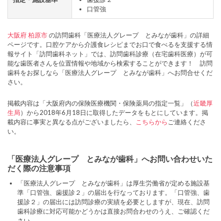
口管強
大阪府
柏原市
の訪問歯科「医療法人グレープ とみなが歯科」の詳細
ページです。口腔ケアから介護食レシピまでお口で食べるを支援する情
報サイト「訪問歯科ネット」では、訪問歯科診療（在宅歯科医療）が可
能な歯医者さんを位置情報や地域から検索することができます！ 訪問
歯科をお探しなら「医療法人グレープ とみなが歯科」へお問合せくだ
さい。
掲載内容は「大阪府内の保険医療機関・保険薬局の指定一覧」（
近畿厚
生局
）から2018年6月18日に取得したデータをもとにしています。掲
載内容に事実と異なる点がございましたら、
こちらから
ご連絡くださ
い。
「医療法人グレープ とみなが歯科」へお問い合わせいた
だく際の注意事項
「医療法人グレープ とみなが歯科」は厚生労働省が定める施設基
準「口管強、歯援診２」の届出を行なっております。「口管強、歯
援診２」の届出には訪問診療の実績を必要としますが、現在、訪問
歯科診療に対応可能かどうかは直接お問合わせのうえ、ご確認くだ
さい。