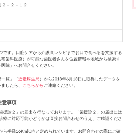
古町２－２－１２
ジです。口腔ケアから介護食レシピまでお口で食べるを支援する
在宅歯科医療）が可能な歯医者さんを位置情報や地域から検索す
科医院」へお問合せください。
定一覧」（
近畿厚生局
）から2018年6月18日に取得したデータを
いましたら、
こちらから
ご連絡ください。
注意事項
歯援診２」の届出を行なっております。「歯援診２」の届出には
診療に対応可能かどうかは直接お問合わせのうえ、ご確認くださ
から半径16Km以内と定められています。お問合わせの際にご確