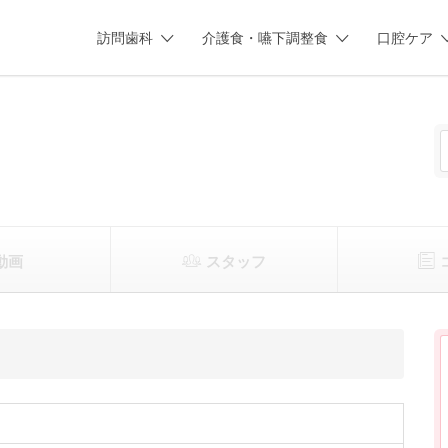
訪問歯科
介護食・嚥下調整食
口腔ケア
動画
スタッフ