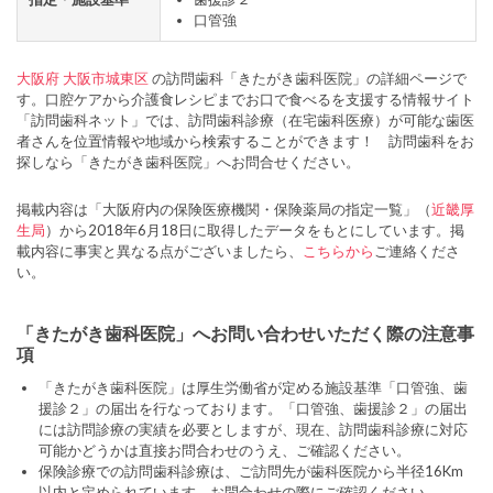
口管強
大阪府
大阪市城東区
の訪問歯科「きたがき歯科医院」の詳細ページで
す。口腔ケアから介護食レシピまでお口で食べるを支援する情報サイト
「訪問歯科ネット」では、訪問歯科診療（在宅歯科医療）が可能な歯医
者さんを位置情報や地域から検索することができます！ 訪問歯科をお
探しなら「きたがき歯科医院」へお問合せください。
掲載内容は「大阪府内の保険医療機関・保険薬局の指定一覧」（
近畿厚
生局
）から2018年6月18日に取得したデータをもとにしています。掲
載内容に事実と異なる点がございましたら、
こちらから
ご連絡くださ
い。
「きたがき歯科医院」へお問い合わせいただく際の注意事
項
「きたがき歯科医院」は厚生労働省が定める施設基準「口管強、歯
援診２」の届出を行なっております。「口管強、歯援診２」の届出
には訪問診療の実績を必要としますが、現在、訪問歯科診療に対応
可能かどうかは直接お問合わせのうえ、ご確認ください。
保険診療での訪問歯科診療は、ご訪問先が歯科医院から半径16Km
以内と定められています。お問合わせの際にご確認ください。