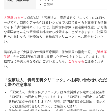
口管強
大阪府
枚方市
の訪問歯科「医療法人 青島歯科クリニック」の詳細ペ
ージです。口腔ケアから介護食レシピまでお口で食べるを支援する情報
サイト「訪問歯科ネット」では、訪問歯科診療（在宅歯科医療）が可能
な歯医者さんを位置情報や地域から検索することができます！ 訪問歯
科をお探しなら「医療法人 青島歯科クリニック」へお問合せくださ
い。
掲載内容は「大阪府内の保険医療機関・保険薬局の指定一覧」（
近畿厚
生局
）から2018年6月18日に取得したデータをもとにしています。掲
載内容に事実と異なる点がございましたら、
こちらから
ご連絡くださ
い。
「医療法人 青島歯科クリニック」へお問い合わせいただ
く際の注意事項
「医療法人 青島歯科クリニック」は厚生労働省が定める施設基準
「口管強」の届出を行なっております。「口管強」の届出には訪問
診療の実績を必要としますが、現在、訪問歯科診療に対応可能かど
うかは直接お問合わせのうえ、ご確認ください。
保険診療での訪問歯科診療は、ご訪問先が歯科医院から半径16Km