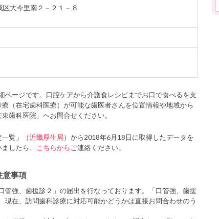
市東成区大今里南２－２１－８
細ページです。口腔ケアから介護食レシピまでお口で食べるを支
診療（在宅歯科医療）が可能な歯医者さんを位置情報や地域から
安東歯科医院」へお問合せください。
定一覧」（
近畿厚生局
）から2018年6月18日に取得したデータを
いましたら、
こちらから
ご連絡ください。
注意事項
口管強、歯援診２」の届出を行なっております。「口管強、歯援
、現在、訪問歯科診療に対応可能かどうかは直接お問合わせのう