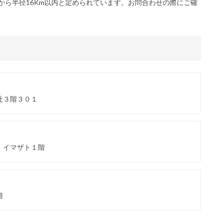
から半径16Km以内と定められています。お問合わせの際にご確
社３階３０１
・イマザト１階
階