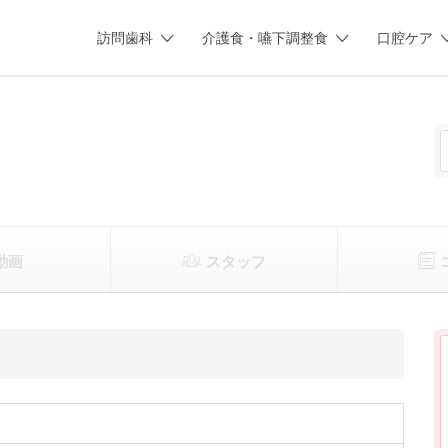
訪問歯科
介護食・嚥下調整食
口腔ケア
動画
スタッフ