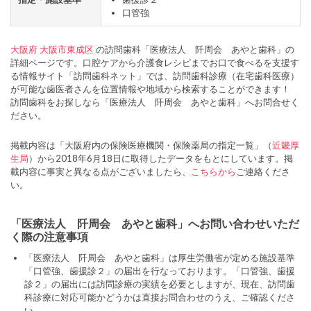
口管強
大阪府
大阪市東成区
の訪問歯科「医療法人 阡周会 あやと歯科」の
詳細ページです。口腔ケアから介護食レシピまでお口で食べるを支援す
る情報サイト「訪問歯科ネット」では、訪問歯科診療（在宅歯科医療）
が可能な歯医者さんを位置情報や地域から検索することができます！
訪問歯科をお探しなら「医療法人 阡周会 あやと歯科」へお問合せく
ださい。
掲載内容は「大阪府内の保険医療機関・保険薬局の指定一覧」（
近畿厚
生局
）から2018年6月18日に取得したデータをもとにしています。掲
載内容に事実と異なる点がございましたら、
こちらから
ご連絡くださ
い。
「医療法人 阡周会 あやと歯科」へお問い合わせいただ
く際の注意事項
「医療法人 阡周会 あやと歯科」は厚生労働省が定める施設基準
「口管強、歯援診２」の届出を行なっております。「口管強、歯援
診２」の届出には訪問診療の実績を必要としますが、現在、訪問歯
科診療に対応可能かどうかは直接お問合わせのうえ、ご確認くださ
い。