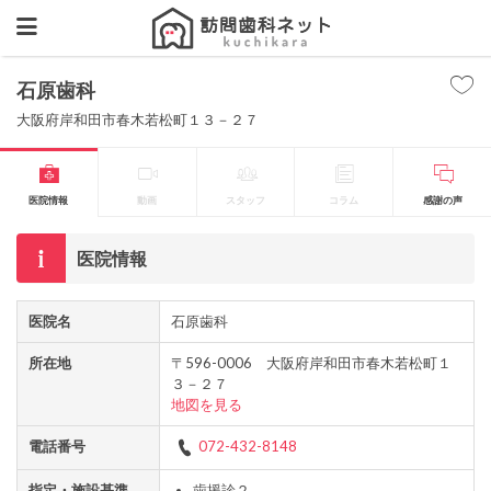
石原歯科
大阪府岸和田市春木若松町１３－２７
医院情報
動画
スタッフ
コラム
感謝の声
医院情報
医院名
石原歯科
所在地
〒596-0006 大阪府岸和田市春木若松町１
３－２７
地図を見る
電話番号
072-432-8148
指定・施設基準
歯援診２