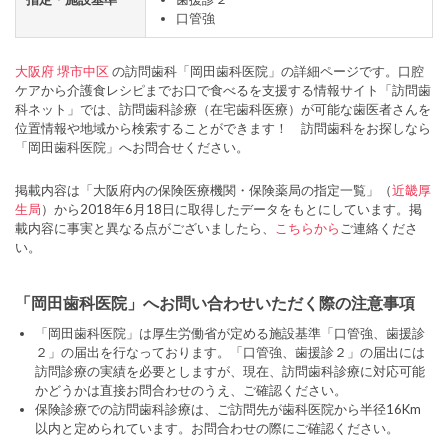
口管強
大阪府
堺市中区
の訪問歯科「岡田歯科医院」の詳細ページです。口腔
ケアから介護食レシピまでお口で食べるを支援する情報サイト「訪問歯
科ネット」では、訪問歯科診療（在宅歯科医療）が可能な歯医者さんを
位置情報や地域から検索することができます！ 訪問歯科をお探しなら
「岡田歯科医院」へお問合せください。
掲載内容は「大阪府内の保険医療機関・保険薬局の指定一覧」（
近畿厚
生局
）から2018年6月18日に取得したデータをもとにしています。掲
載内容に事実と異なる点がございましたら、
こちらから
ご連絡くださ
い。
「岡田歯科医院」へお問い合わせいただく際の注意事項
「岡田歯科医院」は厚生労働省が定める施設基準「口管強、歯援診
２」の届出を行なっております。「口管強、歯援診２」の届出には
訪問診療の実績を必要としますが、現在、訪問歯科診療に対応可能
かどうかは直接お問合わせのうえ、ご確認ください。
保険診療での訪問歯科診療は、ご訪問先が歯科医院から半径16Km
以内と定められています。お問合わせの際にご確認ください。