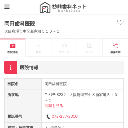
岡田歯科医院
大阪府堺市中区新家町５１０－１
医院情報
動画
スタッフ
コラム
感謝の声
医院情報
医院名
岡田歯科医院
所在地
〒599-8232 大阪府堺市中区新家町５１０
－１
地図を見る
電話番号
072-237-2810
指定・施設基準
歯援診２