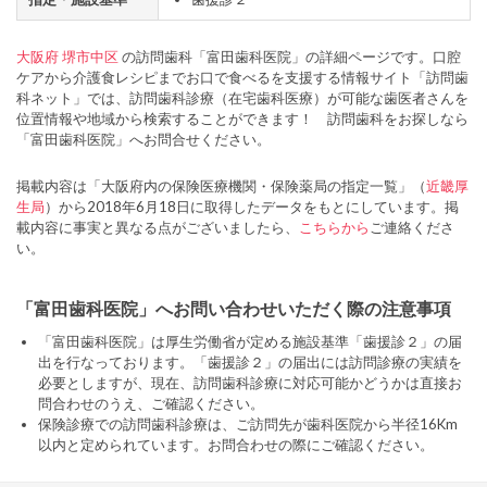
大阪府
堺市中区
の訪問歯科「富田歯科医院」の詳細ページです。口腔
ケアから介護食レシピまでお口で食べるを支援する情報サイト「訪問歯
科ネット」では、訪問歯科診療（在宅歯科医療）が可能な歯医者さんを
位置情報や地域から検索することができます！ 訪問歯科をお探しなら
「富田歯科医院」へお問合せください。
掲載内容は「大阪府内の保険医療機関・保険薬局の指定一覧」（
近畿厚
生局
）から2018年6月18日に取得したデータをもとにしています。掲
載内容に事実と異なる点がございましたら、
こちらから
ご連絡くださ
い。
「富田歯科医院」へお問い合わせいただく際の注意事項
「富田歯科医院」は厚生労働省が定める施設基準「歯援診２」の届
出を行なっております。「歯援診２」の届出には訪問診療の実績を
必要としますが、現在、訪問歯科診療に対応可能かどうかは直接お
問合わせのうえ、ご確認ください。
保険診療での訪問歯科診療は、ご訪問先が歯科医院から半径16Km
以内と定められています。お問合わせの際にご確認ください。