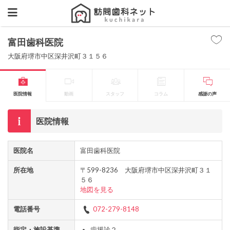
富田歯科医院
大阪府堺市中区深井沢町３１５６
医院情報
動画
スタッフ
コラム
感謝の声
医院情報
医院名
富田歯科医院
所在地
〒599-8236 大阪府堺市中区深井沢町３１
５６
地図を見る
電話番号
072-279-8148
指定・施設基準
歯援診２