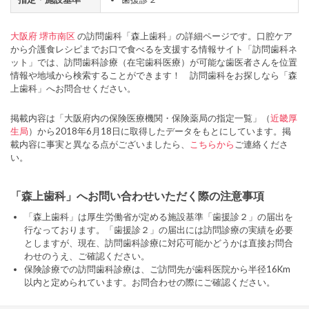
大阪府
堺市南区
の訪問歯科「森上歯科」の詳細ページです。口腔ケア
から介護食レシピまでお口で食べるを支援する情報サイト「訪問歯科ネ
ット」では、訪問歯科診療（在宅歯科医療）が可能な歯医者さんを位置
情報や地域から検索することができます！ 訪問歯科をお探しなら「森
上歯科」へお問合せください。
掲載内容は「大阪府内の保険医療機関・保険薬局の指定一覧」（
近畿厚
生局
）から2018年6月18日に取得したデータをもとにしています。掲
載内容に事実と異なる点がございましたら、
こちらから
ご連絡くださ
い。
「森上歯科」へお問い合わせいただく際の注意事項
「森上歯科」は厚生労働省が定める施設基準「歯援診２」の届出を
行なっております。「歯援診２」の届出には訪問診療の実績を必要
としますが、現在、訪問歯科診療に対応可能かどうかは直接お問合
わせのうえ、ご確認ください。
保険診療での訪問歯科診療は、ご訪問先が歯科医院から半径16Km
以内と定められています。お問合わせの際にご確認ください。