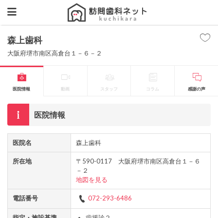
森上歯科
大阪府堺市南区高倉台１－６－２
医院情報
動画
スタッフ
コラム
感謝の声
医院情報
医院名
森上歯科
所在地
〒590-0117 大阪府堺市南区高倉台１－６
－２
地図を見る
電話番号
072-293-6486
指定・施設基準
歯援診２