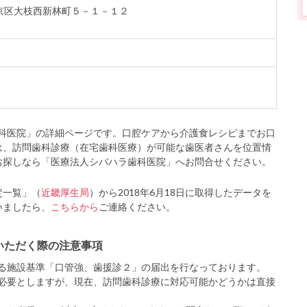
市西京区大枝西新林町５－１－１２
科医院」の詳細ページです。口腔ケアから介護食レシピまでお口
は、訪問歯科診療（在宅歯科医療）が可能な歯医者さんを位置情
お探しなら「医療法人シバハラ歯科医院」へお問合せください。
定一覧」（
近畿厚生局
）から2018年6月18日に取得したデータを
いましたら、
こちらから
ご連絡ください。
いただく際の注意事項
る施設基準「口管強、歯援診２」の届出を行なっております。
必要としますが、現在、訪問歯科診療に対応可能かどうかは直接