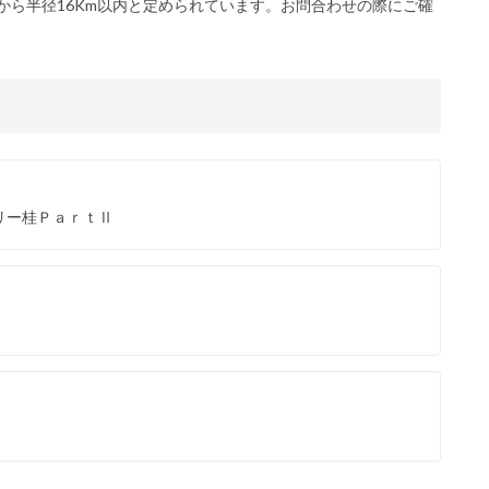
から半径16Km以内と定められています。お問合わせの際にご確
リー桂ＰａｒｔⅡ