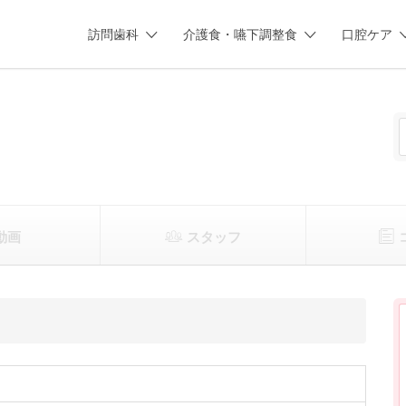
訪問歯科
介護食・嚥下調整食
口腔ケア
動画
スタッフ