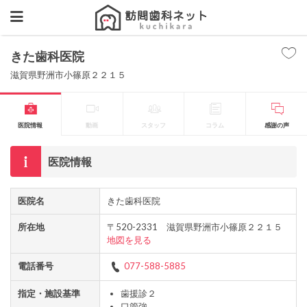
きた歯科医院
滋賀県野洲市小篠原２２１５
医院情報
動画
スタッフ
コラム
感謝の声
医院情報
医院名
きた歯科医院
所在地
〒520-2331 滋賀県野洲市小篠原２２１５
地図を見る
電話番号
077-588-5885
指定・施設基準
歯援診２
口管強