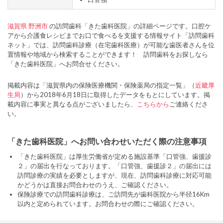
滋賀県
野洲市
の訪問歯科「きた歯科医院」の詳細ページです。口腔ケ
アから介護食レシピまでお口で食べるを支援する情報サイト「訪問歯科
ネット」では、訪問歯科診療（在宅歯科医療）が可能な歯医者さんを位
置情報や地域から検索することができます！ 訪問歯科をお探しなら
「きた歯科医院」へお問合せください。
掲載内容は「滋賀県内の保険医療機関・保険薬局の指定一覧」（
近畿厚
生局
）から2018年6月18日に取得したデータをもとにしています。掲
載内容に事実と異なる点がございましたら、
こちらから
ご連絡くださ
い。
「きた歯科医院」へお問い合わせいただく際の注意事項
「きた歯科医院」は厚生労働省が定める施設基準「口管強、歯援診
２」の届出を行なっております。「口管強、歯援診２」の届出には
訪問診療の実績を必要としますが、現在、訪問歯科診療に対応可能
かどうかは直接お問合わせのうえ、ご確認ください。
保険診療での訪問歯科診療は、ご訪問先が歯科医院から半径16Km
以内と定められています。お問合わせの際にご確認ください。