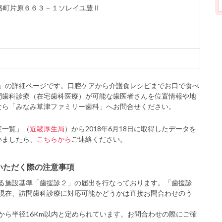
市野路町片原６６３－１ソレイユ豊Ⅱ
」の詳細ページです。口腔ケアから介護食レシピまでお口で食べ
問歯科診療（在宅歯科医療）が可能な歯医者さんを位置情報や地
なら「みなみ草津ファミリー歯科」へお問合せください。
定一覧」（
近畿厚生局
）から2018年6月18日に取得したデータを
いましたら、
こちらから
ご連絡ください。
いただく際の注意事項
る施設基準「歯援診２」の届出を行なっております。「歯援診
現在、訪問歯科診療に対応可能かどうかは直接お問合わせのう
から半径16Km以内と定められています。お問合わせの際にご確