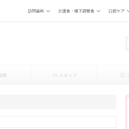
訪問歯科
介護食・嚥下調整食
口腔ケア
動画
スタッフ