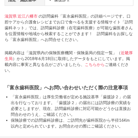
滋賀県
近江八幡市
の訪問歯科「富永歯科医院」の詳細ページです。口
腔ケアから介護食レシピまでお口で食べるを支援する情報サイト「訪問
歯科ネット」では、訪問歯科診療（在宅歯科医療）が可能な歯医者さん
を位置情報や地域から検索することができます！ 訪問歯科をお探しな
ら「富永歯科医院」へお問合せください。
掲載内容は「滋賀県内の保険医療機関・保険薬局の指定一覧」（
近畿厚
生局
）から2018年6月18日に取得したデータをもとにしています。掲
載内容に事実と異なる点がございましたら、
こちらから
ご連絡くださ
い。
「富永歯科医院」へお問い合わせいただく際の注意事項
「富永歯科医院」は厚生労働省が定める施設基準「歯援診２」の届
出を行なっております。「歯援診２」の届出には訪問診療の実績を
必要としますが、現在、訪問歯科診療に対応可能かどうかは直接お
問合わせのうえ、ご確認ください。
保険診療での訪問歯科診療は、ご訪問先が歯科医院から半径16Km
以内と定められています。お問合わせの際にご確認ください。