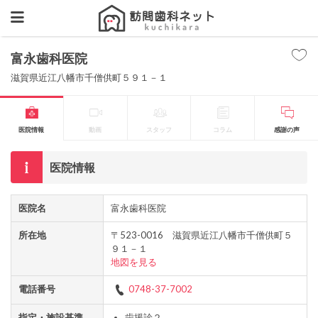
富永歯科医院
滋賀県近江八幡市千僧供町５９１－１
医院情報
動画
スタッフ
コラム
感謝の声
医院情報
医院名
富永歯科医院
所在地
〒523-0016 滋賀県近江八幡市千僧供町５
９１－１
地図を見る
電話番号
0748-37-7002
指定・施設基準
歯援診２