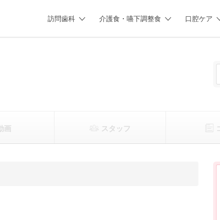
訪問歯科
介護食・嚥下調整食
口腔ケア
動画
スタッフ