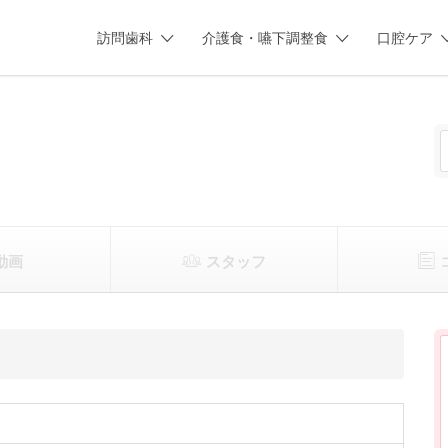
訪問歯科
介護食・嚥下調整食
口腔ケア
動画
スタッフ