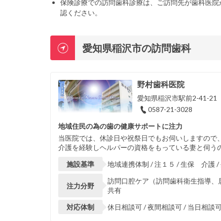
保険診療での訪問歯科診療は、ご訪問先が歯科医院
認ください。
愛知県稲沢市の訪問歯科
野村歯科医院
愛知県稲沢市駅前2-41-21
0587-21-3028
地域住民の為の歯の健康サポートに注力
当医院では、休診日や祝祭日でもお伺いしますので
介護を経験しヘルパーの資格をもっている妻と伺う
施設基準
地域連携体制 / 注１５ / 生保 介護 
訪問口腔ケア（訪問歯科衛生指導、居宅
注力分野
共有
対応体制
休日相談可 / 夜間相談可 / 当日相談可