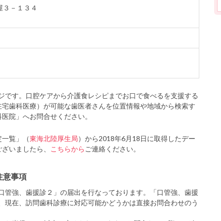
下屋３－１３４
ジです。口腔ケアから介護食レシピまでお口で食べるを支援する
在宅歯科医療）が可能な歯医者さんを位置情報や地域から検索す
科医院」へお問合せください。
定一覧」（
東海北陸厚生局
）から2018年6月18日に取得したデー
ございましたら、
こちらから
ご連絡ください。
注意事項
口管強、歯援診２」の届出を行なっております。「口管強、歯援
、現在、訪問歯科診療に対応可能かどうかは直接お問合わせのう