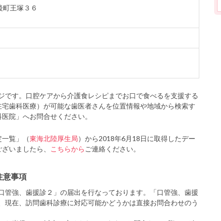
宮後町王塚３６
ジです。口腔ケアから介護食レシピまでお口で食べるを支援する
在宅歯科医療）が可能な歯医者さんを位置情報や地域から検索す
科医院」へお問合せください。
定一覧」（
東海北陸厚生局
）から2018年6月18日に取得したデー
ございましたら、
こちらから
ご連絡ください。
注意事項
口管強、歯援診２」の届出を行なっております。「口管強、歯援
、現在、訪問歯科診療に対応可能かどうかは直接お問合わせのう