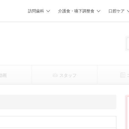
訪問歯科
介護食・嚥下調整食
口腔ケア
動画
スタッフ