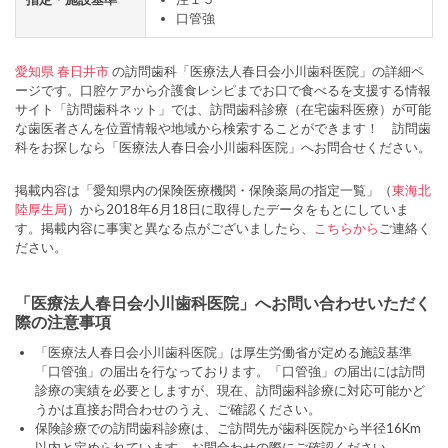
口管強
愛知県
春日井市
の訪問歯科「医療法人春日会小川歯科医院」の詳細ペ
ージです。口腔ケアから介護食レシピまでお口で食べるを支援する情報
サイト「訪問歯科ネット」では、訪問歯科診療（在宅歯科医療）が可能
な歯医者さんを位置情報や地域から検索することができます！ 訪問歯
科をお探しなら「医療法人春日会小川歯科医院」へお問合せください。
掲載内容は「愛知県内の保険医療機関・保険薬局の指定一覧」（
東海北
陸厚生局
）から2018年6月18日に取得したデータをもとにしていま
す。掲載内容に事実と異なる点がございましたら、
こちらから
ご連絡く
ださい。
「医療法人春日会小川歯科医院」へお問い合わせいただく
際の注意事項
「医療法人春日会小川歯科医院」は厚生労働省が定める施設基準
「口管強」の届出を行なっております。「口管強」の届出には訪問
診療の実績を必要としますが、現在、訪問歯科診療に対応可能かど
うかは直接お問合わせのうえ、ご確認ください。
保険診療での訪問歯科診療は、ご訪問先が歯科医院から半径16Km
以内と定められています。お問合わせの際にご確認ください。