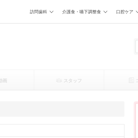
訪問歯科
介護食・嚥下調整食
口腔ケア
動画
スタッフ