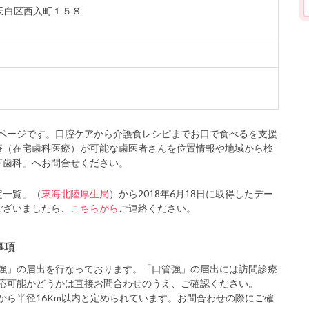
市天白区西入町１５８
ページです。口腔ケアから介護食レシピまでお口で食べるを支援
療（在宅歯科医療）が可能な歯医者さんを位置情報や地域から検
下歯科」へお問合せください。
定一覧」（
東海北陸厚生局
）から2018年6月18日に取得したデー
ございましたら、
こちらから
ご連絡ください。
事項
強」の届出を行なっております。「口管強」の届出には訪問診療
応可能かどうかは直接お問合わせのうえ、ご確認ください。
から半径16Km以内と定められています。お問合わせの際にご確