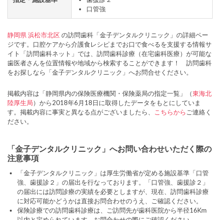
口管強
静岡県
浜松市北区
の訪問歯科「金子デンタルクリニック」の詳細ペー
ジです。口腔ケアから介護食レシピまでお口で食べるを支援する情報サ
イト「訪問歯科ネット」では、訪問歯科診療（在宅歯科医療）が可能な
歯医者さんを位置情報や地域から検索することができます！ 訪問歯科
をお探しなら「金子デンタルクリニック」へお問合せください。
掲載内容は「静岡県内の保険医療機関・保険薬局の指定一覧」（
東海北
陸厚生局
）から2018年6月18日に取得したデータをもとにしていま
す。掲載内容に事実と異なる点がございましたら、
こちらから
ご連絡く
ださい。
「金子デンタルクリニック」へお問い合わせいただく際の
注意事項
「金子デンタルクリニック」は厚生労働省が定める施設基準「口管
強、歯援診２」の届出を行なっております。「口管強、歯援診２」
の届出には訪問診療の実績を必要としますが、現在、訪問歯科診療
に対応可能かどうかは直接お問合わせのうえ、ご確認ください。
保険診療での訪問歯科診療は、ご訪問先が歯科医院から半径16Km
以内と定められています。お問合わせの際にご確認ください。