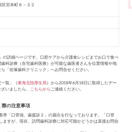
駿河区宮本町８－３２
」の詳細ページです。口腔ケアから介護食レシピまでお口で食べ
問歯科診療（在宅歯科医療）が可能な歯医者さんを位置情報や地
なら「佐塚歯科クリニック」へお問合せください。
定一覧」（
東海北陸厚生局
）から2018年6月18日に取得したデー
ございましたら、
こちらから
ご連絡ください。
く際の注意事項
基準「口管強、歯援診２」の届出を行なっております。「口管
しますが、現在、訪問歯科診療に対応可能かどうかは直接お問合