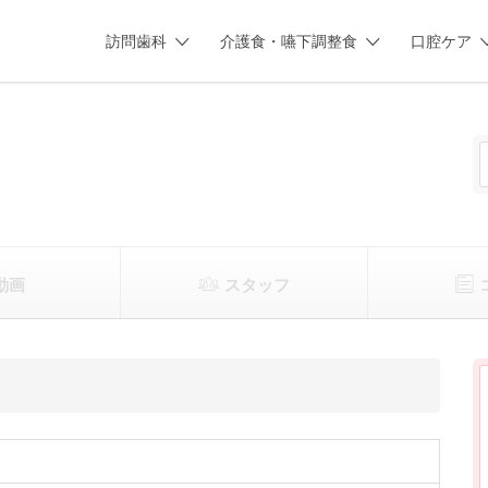
訪問歯科
介護食・嚥下調整食
口腔ケア
動画
スタッフ