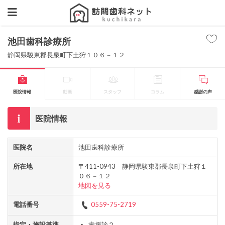
池田歯科診療所
静岡県駿東郡長泉町下土狩１０６－１２
医院情報
動画
スタッフ
コラム
感謝の声
医院情報
医院名
池田歯科診療所
所在地
〒411-0943 静岡県駿東郡長泉町下土狩１
０６－１２
地図を見る
電話番号
0559-75-2719
指定・施設基準
歯援診２