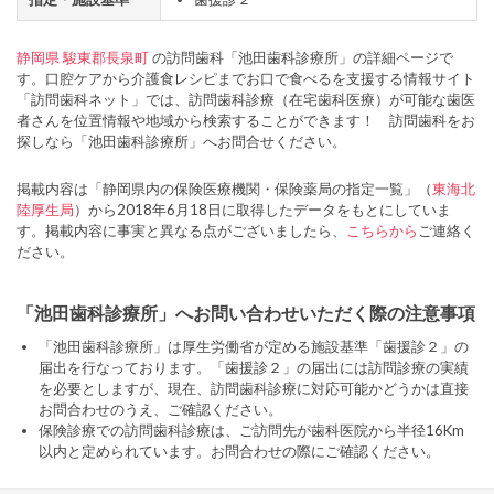
静岡県
駿東郡長泉町
の訪問歯科「池田歯科診療所」の詳細ページで
す。口腔ケアから介護食レシピまでお口で食べるを支援する情報サイト
「訪問歯科ネット」では、訪問歯科診療（在宅歯科医療）が可能な歯医
者さんを位置情報や地域から検索することができます！ 訪問歯科をお
探しなら「池田歯科診療所」へお問合せください。
掲載内容は「静岡県内の保険医療機関・保険薬局の指定一覧」（
東海北
陸厚生局
）から2018年6月18日に取得したデータをもとにしていま
す。掲載内容に事実と異なる点がございましたら、
こちらから
ご連絡く
ださい。
「池田歯科診療所」へお問い合わせいただく際の注意事項
「池田歯科診療所」は厚生労働省が定める施設基準「歯援診２」の
届出を行なっております。「歯援診２」の届出には訪問診療の実績
を必要としますが、現在、訪問歯科診療に対応可能かどうかは直接
お問合わせのうえ、ご確認ください。
保険診療での訪問歯科診療は、ご訪問先が歯科医院から半径16Km
以内と定められています。お問合わせの際にご確認ください。