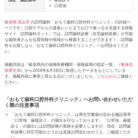
口管強
岐阜県
高山市
の訪問歯科「おもて歯科口腔外科クリニック」の詳細ペ
ージです。口腔ケアから介護食レシピまでお口で食べるを支援する情報
サイト「訪問歯科ネット」では、訪問歯科診療（在宅歯科医療）が可能
な歯医者さんを位置情報や地域から検索することができます！ 訪問歯
科をお探しなら「おもて歯科口腔外科クリニック」へお問合せくださ
い。
掲載内容は「岐阜県内の保険医療機関・保険薬局の指定一覧」（
東海北
陸厚生局
）から2018年6月18日に取得したデータをもとにしていま
す。掲載内容に事実と異なる点がございましたら、
こちらから
ご連絡く
ださい。
「おもて歯科口腔外科クリニック」へお問い合わせいただ
く際の注意事項
「おもて歯科口腔外科クリニック」は厚生労働省が定める施設基準
「口管強、歯援診２」の届出を行なっております。「口管強、歯援
診２」の届出には訪問診療の実績を必要としますが、現在、訪問歯
科診療に対応可能かどうかは直接お問合わせのうえ、ご確認くださ
い。