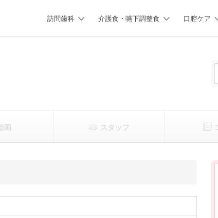
訪問歯科
介護食・嚥下調整食
口腔ケア
動画
スタッフ