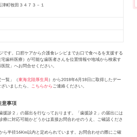
上石津町牧田３４７３－１
ジです。口腔ケアから介護食レシピまでお口で食べるを支援する
在宅歯科医療）が可能な歯医者さんを位置情報や地域から検索す
科医院」へお問合せください。
定一覧」（
東海北陸厚生局
）から2018年6月18日に取得したデー
ございましたら、
こちらから
ご連絡ください。
注意事項
歯援診２」の届出を行なっております。「歯援診２」の届出には
診療に対応可能かどうかは直接お問合わせのうえ、ご確認くださ
から半径16Km以内と定められています。お問合わせの際にご確